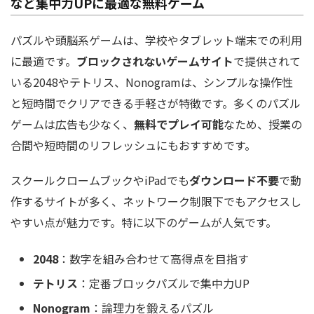
など集中力UPに最適な無料ゲーム
パズルや頭脳系ゲームは、学校やタブレット端末での利用
に最適です。
ブロックされないゲームサイト
で提供されて
いる2048やテトリス、Nonogramは、シンプルな操作性
と短時間でクリアできる手軽さが特徴です。多くのパズル
ゲームは広告も少なく、
無料でプレイ可能
なため、授業の
合間や短時間のリフレッシュにもおすすめです。
スクールクロームブックやiPadでも
ダウンロード不要
で動
作するサイトが多く、ネットワーク制限下でもアクセスし
やすい点が魅力です。特に以下のゲームが人気です。
2048
：数字を組み合わせて高得点を目指す
テトリス
：定番ブロックパズルで集中力UP
Nonogram
：論理力を鍛えるパズル