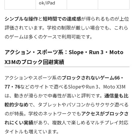
ok/iPad
シンプルな操作
と
短時間での達成感
が得られるものが上位
評価されています。学校の制限が厳しい場合でも、これら
のゲームは多くのケースで利用可能です。
アクション・スポーツ系：Slope・Run 3・Moto
X3Mのブロック回避実績
アクションやスポーツ系の
ブロックされないゲーム66・
77・76
などのサイトで遊べるSlopeやRun 3、Moto X3M
は、動きが滑らかで中毒性が高いと評判です。
通信量も比
較的少なめ
で、タブレットやパソコンからサクサク遊べる
のが特長。学校のネットワークでも
アクセスがブロックさ
れにくい実績
があり、複数人で楽しめるマルチプレイ対応
タイトルも増えています。