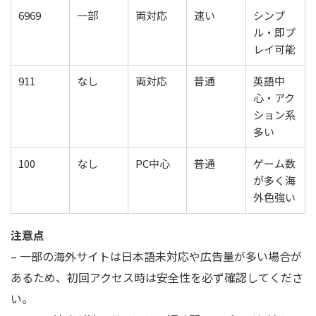
6969
一部
両対応
速い
シンプ
ル・即プ
レイ可能
911
なし
両対応
普通
英語中
心・アク
ション系
多い
100
なし
PC中心
普通
ゲーム数
が多く海
外色強い
注意点
– 一部の海外サイトは日本語未対応や広告量が多い場合が
あるため、初回アクセス時は安全性を必ず確認してくださ
い。