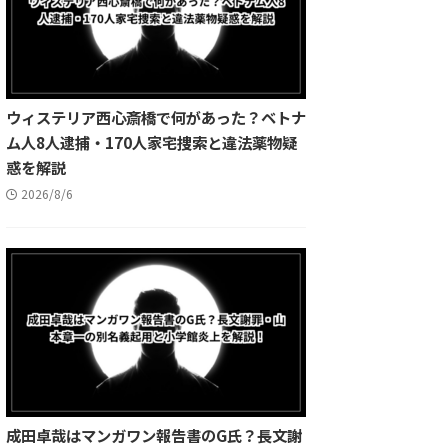
ウィステリア西心斎橋で何があった？ベトナ
ム人8人逮捕・170人家宅捜索と違法薬物疑
惑を解説
2026/8/6
成田卓哉はマンガワン報告書のG氏？長文謝