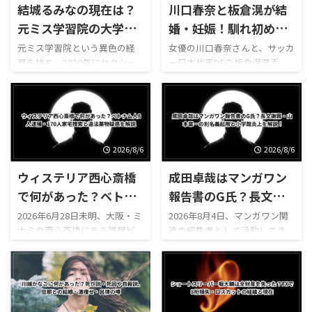
結城るみなの現在は？
川口春奈と板倉滉が結
元ミス学習院の大学・
婚・妊娠！馴れ初めや
本名・整形疑惑、デビ
交際期間、元彼・矢地
元ミス学習院という異色の経
女優の川口春奈さんと、サッカ
歴を持ち、2020年にセクシー
ー日本代表DFの板倉滉選手
ュー理由や元彼への復
祐介との破局から現在
女優としてデビューして大き
が、2026年8月2日に結婚と第1
讐説、覚醒剤逮捕後
まで
な注目を集めた結城るみなさ
子妊娠を同時に発表しまし
ん。 清楚なミスキャンパス出
た。 川口春奈さんはドラマ
身者というイメージと、デビュ
『silent』やNHK大河ドラマ
ー後の活動とのギャップか
『麒麟がくる』などで知ら
ら、当時はSNSやニュースサイ
れ、「令和のCM女王」とも呼
2026/8/6
2026/8/6
トで広く話題になりました。
ばれる人気女優です。 一方の
ウィステリア西心斎橋
成田卓哉はマンガワン
一方、結城るみなさんについ
板倉滉選手は、オランダの名
て検索すると、現在も次のよう
門クラブ・アヤックスでプレ
で何があった？ベトナ
報告書のG氏？長文謝
な関連キーワードが表示され
ーし、日本代表でも守備の中
ム人8人逮捕・170人家
罪・山本章一の別名義
2026年6月28日未明、大阪・ミ
2026年8月4日、マンガワン関
ます。 「結城るみなの現在
心を担うサッカー選手です。
ナミの西心斎橋にある雑居ビ
連の編集者として活動してき
宅捜索と違法薬物疑惑
起用と小学館炎上を解
は？」 「本名は朝倉佳奈子な
芸能界とサッカー界を代表す
ル「ウィステリア西心斎橋」
た成田卓哉氏が、Xで長文の謝
を解説
説！
の？」 「学習院大学を卒業し
る2人の結婚に、ネット上では
へ、大阪府警の捜査員約170人
罪文を公開しました。 成田卓
た？それとも中退？」 「大学
次のような疑問が相次いでい
が一斉に踏み込みました。 捜
哉氏は、小学館が公表した第
時代と顔が違うけど整形し
ます。 「川口春奈さんと板倉
索時にビル内にいた約170人の
三者委員会の調査報告書に登
た？」 「元彼への復讐でデビ
滉選手はいつから交際してい
大半はベトナム人だったと報
場する「G氏」が自分であると
ューしたって本当？」 ...
た？」 「2人の馴 ...