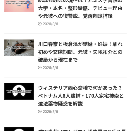
稿はいつだったのか 結論から
結論からいうと、堀大輔氏は配
大学・本名・整形疑惑、デビュー理由
いうと、川端か ...
信や ...
や元彼への復讐説、覚醒剤逮捕後
2026/8/6
川口春奈と板倉滉が結婚・妊娠！馴れ
初めや交際期間、元彼・矢地祐介との
破局から現在まで
2026/8/6
ウィステリア西心斎橋で何があった？
ベトナム人8人逮捕・170人家宅捜索と
違法薬物疑惑を解説
2026/8/6