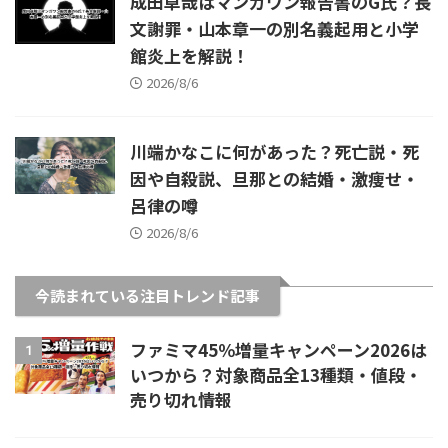
成田卓哉はマンガワン報告書のG氏？長
文謝罪・山本章一の別名義起用と小学
館炎上を解説！
2026/8/6
川端かなこに何があった？死亡説・死
因や自殺説、旦那との結婚・激痩せ・
呂律の噂
2026/8/6
今読まれている注目トレンド記事
ファミマ45％増量キャンペーン2026は
1
いつから？対象商品全13種類・値段・
売り切れ情報