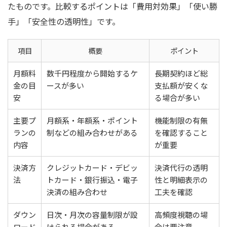
たものです。比較するポイントは「費用対効果」「使い勝
手」「安全性の透明性」です。
項目
概要
ポイント
月額料
数千円程度から開始するケ
長期契約ほど総
金の目
ースが多い
支払額が安くな
安
る場合が多い
主要プ
月額系・年額系・ポイント
機能制限の有無
ランの
制などの組み合わせがある
を確認すること
内容
が重要
決済方
クレジットカード・デビッ
決済代行の透明
法
トカード・銀行振込・電子
性と明細表示の
決済の組み合わせ
工夫を確認
ダウン
日次・月次の容量制限が設
高頻度視聴の場
ロード
けられる場合がある
合は要注意