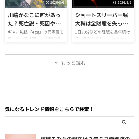
じられ、ベトナム国籍の男女8
明かし、漫画家・山本章一氏
2026/8/6
2026/8/6
人が入管難民法違反などの疑
をめぐる一連の対応について
川端かなこに何があっ
ショートスリーパー堀
いで逮捕されています。 さら
謝罪したと報じられています。
に、ビル内から違法薬物の可
ネット上では現在、次のよう
た？死亡説・死因や自
大輔は全財産を失っ
能性がある粉末が複数押収さ
な疑問が相次いで検索されて
殺説、旦那との結婚・
た？FXで8桁損失・ロ
ギャル雑誌『egg』の元専属モ
1日30分ほどの睡眠を長年続け
れたとされ、ネット上では次
います。 ・成田卓哉氏は何を
デルとして活躍し、「あげぽ
ていると公言し、「ショート
激痩せ・呂律の噂
スカットの経緯と現在
のような疑問が急増しまし
したのか・マンガワン報告書
よ」を広めた人物の一人とし
スリーパー」として活動して
た。 ・ウィステリア西心斎橋
に登場するG氏とは誰なのか・
て知られる川端かなこさん。
きた堀大輔氏。 2026年8月、堀
で何があったのか・なぜ大阪
なぜ山本章一氏を別名義で起
2026年7月下旬、川端かなこさ
大輔氏が外国為替証拠金取
府警が約170人も投入したの
用したのか・一路一と山本章
もっと読む
んの訃報を伝える投稿がSNSで
引、いわゆるFXによって大き
か・逮捕されたベトナム人8人
一氏は同一人物なのか・成田
拡散されました。 ネット上で
な損失を出し、「全財産がな
の容疑は何か・ビ ...
卓哉氏は逮捕を知ってい ...
は現在、次のような疑問が相
くなった」と明かしたとする
次いで検索されています。 ・
情報がSNSで急速に拡散されま
川端かなこさんは本当に亡く
した。 ネット上では、 「堀大
なったのか・いつ亡くなった
輔に何があった？」 「FXでい
のか・死因は病気なのか・自
くら失ったの？」 「本当に全
気になるトレンド情報をこちらで検索！
殺説は本当なのか・最近の激
財産を失ったのか」 「借金や
痩せや呂律と関係があるの
自己破産の可能性はある？」
か・結婚した旦那は誰なの
「ショートスリーパーの事業
か・過去の薬物・逮捕説は事
はどうなる？」 など、さまざ
実なのか・最後のInstagram投
まな疑問が検索されています。
結城るみなの現在は？元ミス学習院の