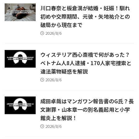
川口春奈と板倉滉が結婚・妊娠！馴れ
初めや交際期間、元彼・矢地祐介との
破局から現在まで
2026/8/6
ウィステリア西心斎橋で何があった？
ベトナム人8人逮捕・170人家宅捜索と
違法薬物疑惑を解説
2026/8/6
成田卓哉はマンガワン報告書のG氏？長
文謝罪・山本章一の別名義起用と小学
館炎上を解説！
2026/8/6