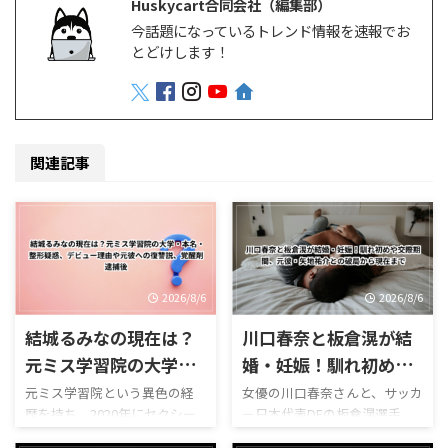
Huskycart合同会社（編集部）
今話題になっているトレンド情報を速報でお
とどけします！
関連記事
2026/8/6
2026/8/6
結城るみなの現在は？
川口春奈と板倉滉が結
元ミス学習院の大学・
婚・妊娠！馴れ初めや
本名・整形疑惑、デビ
交際期間、元彼・矢地
元ミス学習院という異色の経
女優の川口春奈さんと、サッカ
歴を持ち、2020年にセクシー
ー日本代表DFの板倉滉選手
ュー理由や元彼への復
祐介との破局から現在
女優としてデビューして大き
が、2026年8月2日に結婚と第1
讐説、覚醒剤逮捕後
まで