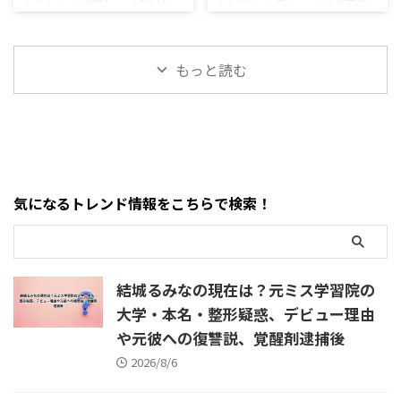
激痩せ・呂律の噂
スカットの経緯と現在
のような疑問が急増しまし
したのか・マンガワン報告書
よ」を広めた人物の一人とし
スリーパー」として活動して
た。 ・ウィステリア西心斎橋
に登場するG氏とは誰なのか・
て知られる川端かなこさん。
きた堀大輔氏。 2026年8月、堀
で何があったのか・なぜ大阪
なぜ山本章一氏を別名義で起
2026年7月下旬、川端かなこさ
大輔氏が外国為替証拠金取
府警が約170人も投入したの
用したのか・一路一と山本章
もっと読む
んの訃報を伝える投稿がSNSで
引、いわゆるFXによって大き
か・逮捕されたベトナム人8人
一氏は同一人物なのか・成田
拡散されました。 ネット上で
な損失を出し、「全財産がな
の容疑は何か・ビ ...
卓哉氏は逮捕を知ってい ...
は現在、次のような疑問が相
くなった」と明かしたとする
次いで検索されています。 ・
情報がSNSで急速に拡散されま
川端かなこさんは本当に亡く
した。 ネット上では、 「堀大
なったのか・いつ亡くなった
輔に何があった？」 「FXでい
のか・死因は病気なのか・自
くら失ったの？」 「本当に全
気になるトレンド情報をこちらで検索！
殺説は本当なのか・最近の激
財産を失ったのか」 「借金や
痩せや呂律と関係があるの
自己破産の可能性はある？」
か・結婚した旦那は誰なの
「ショートスリーパーの事業
か・過去の薬物・逮捕説は事
はどうなる？」 など、さまざ
実なのか・最後のInstagram投
まな疑問が検索されています。
結城るみなの現在は？元ミス学習院の
稿はいつだったのか 結論から
結論からいうと、堀大輔氏は配
大学・本名・整形疑惑、デビュー理由
いうと、川端か ...
信や ...
や元彼への復讐説、覚醒剤逮捕後
2026/8/6