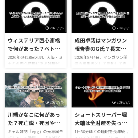
な注目を集めた結城るみなさ
子妊娠を同時に発表しまし
ん。 清楚なミスキャンパス出
た。 川口春奈さんはドラマ
身者というイメージと、デビュ
『silent』やNHK大河ドラマ
ー後の活動とのギャップか
『麒麟がくる』などで知ら
ら、当時はSNSやニュースサイ
れ、「令和のCM女王」とも呼
2026/8/6
2026/8/6
トで広く話題になりました。
ばれる人気女優です。 一方の
ウィステリア西心斎橋
成田卓哉はマンガワン
一方、結城るみなさんについ
板倉滉選手は、オランダの名
て検索すると、現在も次のよう
門クラブ・アヤックスでプレ
で何があった？ベトナ
報告書のG氏？長文謝
な関連キーワードが表示され
ーし、日本代表でも守備の中
ム人8人逮捕・170人家
罪・山本章一の別名義
2026年6月28日未明、大阪・ミ
2026年8月4日、マンガワン関
ます。 「結城るみなの現在
心を担うサッカー選手です。
ナミの西心斎橋にある雑居ビ
連の編集者として活動してき
宅捜索と違法薬物疑惑
起用と小学館炎上を解
は？」 「本名は朝倉佳奈子な
芸能界とサッカー界を代表す
ル「ウィステリア西心斎橋」
た成田卓哉氏が、Xで長文の謝
を解説
説！
の？」 「学習院大学を卒業し
る2人の結婚に、ネット上では
へ、大阪府警の捜査員約170人
罪文を公開しました。 成田卓
た？それとも中退？」 「大学
次のような疑問が相次いでい
が一斉に踏み込みました。 捜
哉氏は、小学館が公表した第
時代と顔が違うけど整形し
ます。 「川口春奈さんと板倉
索時にビル内にいた約170人の
三者委員会の調査報告書に登
た？」 「元彼への復讐でデビ
滉選手はいつから交際してい
大半はベトナム人だったと報
場する「G氏」が自分であると
ューしたって本当？」 ...
た？」 「2人の馴 ...
じられ、ベトナム国籍の男女8
明かし、漫画家・山本章一氏
2026/8/6
2026/8/6
人が入管難民法違反などの疑
をめぐる一連の対応について
川端かなこに何があっ
ショートスリーパー堀
いで逮捕されています。 さら
謝罪したと報じられています。
に、ビル内から違法薬物の可
ネット上では現在、次のよう
た？死亡説・死因や自
大輔は全財産を失っ
能性がある粉末が複数押収さ
な疑問が相次いで検索されて
殺説、旦那との結婚・
た？FXで8桁損失・ロ
ギャル雑誌『egg』の元専属モ
1日30分ほどの睡眠を長年続け
れたとされ、ネット上では次
います。 ・成田卓哉氏は何を
デルとして活躍し、「あげぽ
ていると公言し、「ショート