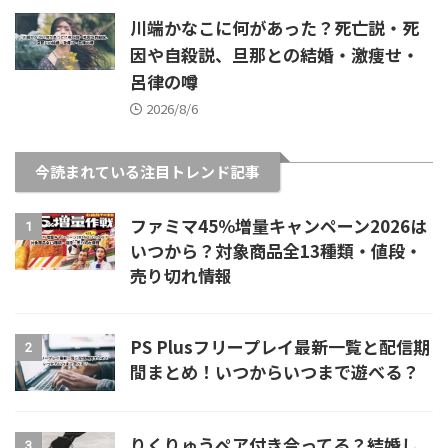
川端かなこに何があった？死亡説・死
因や自殺説、旦那との結婚・激痩せ・
呂律の噂
2026/8/6
今読まれている注目トレンド記事
ファミマ45％増量キャンペーン2026は
1
いつから？対象商品全13種類・値段・
売り切れ情報
PS Plusフリープレイ最新一覧と配信期
2
間まとめ！いつからいつまで遊べる？
りくりゅうペア付き合ってる？結婚し
3