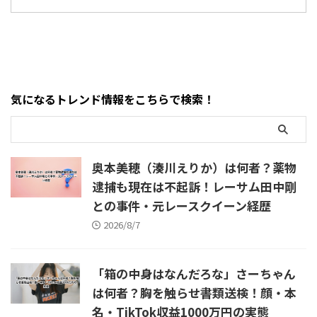
を続けるのか、新事務所へ移
梨栽培から撤退する事態とな
月5日、飲食料品の消費税率を
なInstagramストーリーを投稿
籍するのか ...
ってい ...
2027年4月1日から2年間、8％
し、大きな炎上に発展してい
から1％へ引き下げる基本方針
ます。 騒動が一気に拡大した
を閣議決定したと報じられて
のは2026年8月6日前後。 まぁ
います。 ところが、その直後
くんはInstagramのストーリー
に別の話題がSNSをざわつかせ
でNI-KIさんについて強い言葉
気になるトレンド情報をこちらで検索！
ました。 東京の弁当店などか
を投稿したうえ、「先ずは日
ら、 「値下げはしません」
本の家族から」など家族への
「減税された分は少しでも利
危害を連想させる表現や、家
益にしたい」 という趣旨の声
族に関する情報をDMで求める
が報じられたのです。元記事で
趣旨の投稿を行ったと報じら
奥本美穂（湊川えりか）は何者？薬物
は、食材費や容器代の高騰で ...
れました。 こ ...
逮捕も現在は不起訴！レーサム田中剛
との事件・元レースクイーン経歴
2026/8/7
「箱の中身はなんだろな」さーちゃん
は何者？胸を触らせ書類送検！顔・本
名・TikTok収益1000万円の実態