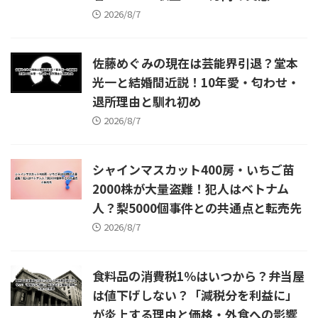
2026/8/7
佐藤めぐみの現在は芸能界引退？堂本
光一と結婚間近説！10年愛・匂わせ・
退所理由と馴れ初め
2026/8/7
シャインマスカット400房・いちご苗
2000株が大量盗難！犯人はベトナム
人？梨5000個事件との共通点と転売先
2026/8/7
食料品の消費税1％はいつから？弁当屋
は値下げしない？「減税分を利益に」
が炎上する理由と価格・外食への影響