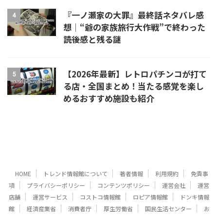
『一ノ瀬家の大罪』最終話ネタバレ感
4
想｜“爺の家族旅行大作戦”で終わった
読後感と残る謎
【2026年最新】レトロパチンコが打て
5
る店・全国まとめ！当たる感覚を楽し
めるおすすめ施設も紹介
HOME
トレンド情報館について
著者情報
利用規約
免責事
項
プライバシーポリシー
コンテンツポリシー
運営会社
運営
店舗
運営サービス
コストコ情報館
ロピア情報館
ドンキ情報
館
経済産業省
消費者庁
厚生労働省
国民生活センター
お