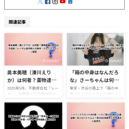
関連記事
2026/8/7
2026/8/7
奥本美穂（湊川えり
「箱の中身はなんだろ
か）は何者？薬物逮捕
な」さーちゃんは何
も現在は不起訴！レー
者？胸を触らせ書類送
2025年5月、不動産会社「レー
東京・渋谷の路上で「箱の中
サム」創業者で元会長の田中
身はなんだろな？」と通行人へ
サム田中剛との事件・
検！顔・本名・TikTok
剛氏とともに違法薬物を所持
声をかけ、段ボール箱の中に手
元レースクイーン経歴
収益1000万円の実態
した疑いで逮捕され、一気に
を入れさせて女性の胸を触ら
名前が知られることになった
せる――。 そんな刺激的なTikTok
奥本美穂さん。 逮捕時の映像
企画を繰り返していた男女3人
がテレビやSNSで拡散すると、
が、東京都迷惑防止条例違反