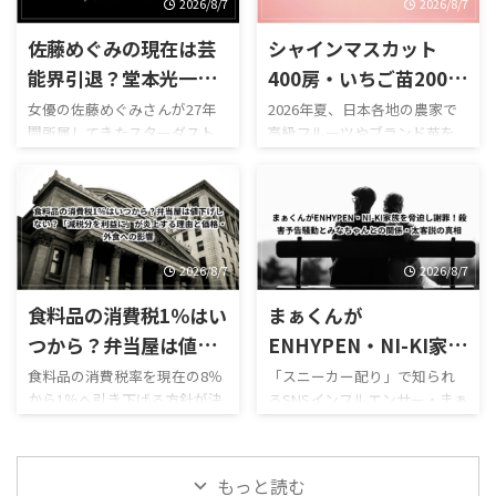
「美人すぎる容疑者は誰？」
の疑いで書類送検され、大き
2026/8/7
2026/8/7
「奥本美穂って何者？」 「湊
な話題になりました。 中心人
佐藤めぐみの現在は芸
シャインマスカット
川えりかと同一人物？」 「元
物として注目されているの
レースクイーン？」 「六本木
が、SNSで**「さーちゃん」**
能界引退？堂本光一と
400房・いちご苗2000
のキャバ嬢だった？」 「レー
と呼ばれていた27歳の女性で
結婚間近説！10年愛・
株が大量盗難！犯人は
女優の佐藤めぐみさんが27年
2026年夏、日本各地の農家で
サム田中剛とはどんな関
す。 警視庁によると、女性と
間所属してきたスターダスト
高級フルーツやブランド苗を
匂わせ・退所理由と馴
ベトナム人？梨5000個
係？」 と注目を集めました。
男性2人は渋谷区の路上で、女
プロモーションを退所したこ
狙った大規模な盗難事件が相
れ初め
事件との共通点と転売
ところが、この事件には大き
性が胸を露出した状態で穴の
とで、2026年現在も、 「佐藤
次いでいます。 2026年8月5日
な「その後」があります。 奥
開いた段ボール箱をかぶり、通
先
めぐみは芸能界を引退し
には、栃木県佐野市の果樹園
本美穂さんは2026年3月、東京
行人に中身を当てさせるよう
た？」 「現在は何をしてい
で高級ぶどう「シャインマス
地検から不起訴処分とされて
装いながら胸を触らせ、その
る？」 「堂本光一と結婚する
カット」約400房、時価約80万
います。 ...
様子を動 ...
ために退所した？」 「10年愛
円相当が盗まれていることが
2026/8/7
2026/8/7
はまだ続いている？」 「堂本
判明。 さらに佐賀県伊万里市
食料品の消費税1％はい
まぁくんが
光一の結婚相手は佐藤めぐ
では、県を代表するブランド
み？」 といった検索が続いて
いちご「いちごさん」の苗約
つから？弁当屋は値下
ENHYPEN・NI-KI家族
います。 佐藤めぐみさんは
2000株が育苗ハウスから盗ま
げしない？「減税分を
を脅迫し謝罪！殺害予
食料品の消費税率を現在の8％
「スニーカー配り」で知られ
2025年9月30日をもってスター
れました。 わずか数週間前に
から1％へ引き下げる方針が決
るSNSインフルエンサー・まぁ
利益に」が炎上する理
告騒動とみなちゃんと
ダストプロモーションとの契
は、福岡県うきは市でも収穫
まり、「いつから安くなる？」
くんが、韓国の人気ボーイズ
由と価格・外食への影
の関係・太客説の真相
約を終了。退所時のInstagram
直前の梨「幸水」約5000個、
「スーパーやコンビニの値段
グループENHYPENの日本人メ
では長年支えてくれた人への感
約200万円相当が盗まれ、被害
響
は7％分下がる？」と注目が集
ンバー・NI-KI（ニキ）さん
謝を伝えた一方、今後も女優
農家が2年連続の盗難を理由に
もっと読む
まっています。 政府は2026年8
と、その家族を標的にするよう