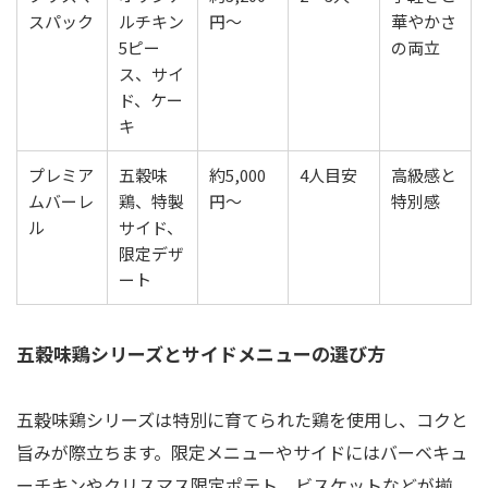
スパック
ルチキン
円～
華やかさ
5ピー
の両立
ス、サイ
ド、ケー
キ
プレミア
五穀味
約5,000
4人目安
高級感と
ムバーレ
鶏、特製
円～
特別感
ル
サイド、
限定デザ
ート
五穀味鶏シリーズとサイドメニューの選び方
五穀味鶏シリーズは特別に育てられた鶏を使用し、コクと
旨みが際立ちます。限定メニューやサイドにはバーベキュ
ーチキンやクリスマス限定ポテト、ビスケットなどが揃