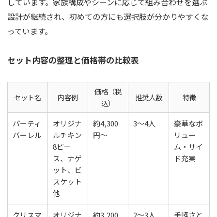
しています。家族構成やシーンに応じて組み合わせを選ぶ
設計が継続され、初めての方にも選択肢が分かりやすくな
っています。
セット内容の整理と価格帯の比較表
価格（税
セット名
内容例
推奨人数
特徴
込）
パーティ
オリジナ
約4,300
3～4人
豪華なボ
バーレル
ルチキン
円～
リュー
8ピー
ム・サイ
ス、ナゲ
ド充実
ット、ビ
スケット
他
クリスマ
オリジナ
約3,200
2～3人
手軽さと