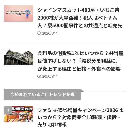
シャインマスカット400房・いちご苗
2000株が大量盗難！犯人はベトナム
人？梨5000個事件との共通点と転売先
2026/8/7
食料品の消費税1％はいつから？弁当屋
は値下げしない？「減税分を利益に」
が炎上する理由と価格・外食への影響
2026/8/7
今読まれている注目トレンド記事
ファミマ45％増量キャンペーン2026は
1
いつから？対象商品全13種類・値段・
売り切れ情報