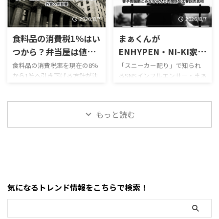
地検から不起訴処分とされて
装いながら胸を触らせ、その
る？」 「堂本光一と結婚する
カット」約400房、時価約80万
います。 ...
様子を動 ...
ために退所した？」 「10年愛
円相当が盗まれていることが
2026/8/7
2026/8/7
はまだ続いている？」 「堂本
判明。 さらに佐賀県伊万里市
食料品の消費税1％はい
まぁくんが
光一の結婚相手は佐藤めぐ
では、県を代表するブランド
み？」 といった検索が続いて
いちご「いちごさん」の苗約
つから？弁当屋は値下
ENHYPEN・NI-KI家族
います。 佐藤めぐみさんは
2000株が育苗ハウスから盗ま
げしない？「減税分を
を脅迫し謝罪！殺害予
食料品の消費税率を現在の8％
「スニーカー配り」で知られ
2025年9月30日をもってスター
れました。 わずか数週間前に
から1％へ引き下げる方針が決
るSNSインフルエンサー・まぁ
利益に」が炎上する理
告騒動とみなちゃんと
ダストプロモーションとの契
は、福岡県うきは市でも収穫
まり、「いつから安くなる？」
くんが、韓国の人気ボーイズ
由と価格・外食への影
の関係・太客説の真相
約を終了。退所時のInstagram
直前の梨「幸水」約5000個、
「スーパーやコンビニの値段
グループENHYPENの日本人メ
では長年支えてくれた人への感
約200万円相当が盗まれ、被害
響
は7％分下がる？」と注目が集
ンバー・NI-KI（ニキ）さん
謝を伝えた一方、今後も女優
農家が2年連続の盗難を理由に
もっと読む
まっています。 政府は2026年8
と、その家族を標的にするよう
を続けるのか、新事務所へ移
梨栽培から撤退する事態とな
月5日、飲食料品の消費税率を
なInstagramストーリーを投稿
籍するのか ...
ってい ...
2027年4月1日から2年間、8％
し、大きな炎上に発展してい
から1％へ引き下げる基本方針
ます。 騒動が一気に拡大した
を閣議決定したと報じられて
のは2026年8月6日前後。 まぁ
います。 ところが、その直後
くんはInstagramのストーリー
に別の話題がSNSをざわつかせ
でNI-KIさんについて強い言葉
気になるトレンド情報をこちらで検索！
ました。 東京の弁当店などか
を投稿したうえ、「先ずは日
ら、 「値下げはしません」
本の家族から」など家族への
「減税された分は少しでも利
危害を連想させる表現や、家