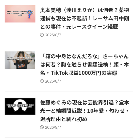
益にしたい」 という趣旨の声
族に関する情報をDMで求める
が報じられたのです。元記事で
趣旨の投稿を行ったと報じら
奥本美穂（湊川えりか）は何者？薬物
は、食材費や容器代の高騰で ...
れました。 こ ...
逮捕も現在は不起訴！レーサム田中剛
との事件・元レースクイーン経歴
2026/8/7
「箱の中身はなんだろな」さーちゃん
は何者？胸を触らせ書類送検！顔・本
名・TikTok収益1000万円の実態
2026/8/7
佐藤めぐみの現在は芸能界引退？堂本
光一と結婚間近説！10年愛・匂わせ・
退所理由と馴れ初め
2026/8/7