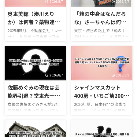
2026/8/7
2026/8/7
奥本美穂（湊川えり
「箱の中身はなんだろ
か）は何者？薬物逮捕
な」さーちゃんは何
も現在は不起訴！レー
者？胸を触らせ書類送
2025年5月、不動産会社「レー
東京・渋谷の路上で「箱の中
サム」創業者で元会長の田中
身はなんだろな？」と通行人へ
サム田中剛との事件・
検！顔・本名・TikTok
剛氏とともに違法薬物を所持
声をかけ、段ボール箱の中に手
元レースクイーン経歴
収益1000万円の実態
した疑いで逮捕され、一気に
を入れさせて女性の胸を触ら
名前が知られることになった
せる――。 そんな刺激的なTikTok
奥本美穂さん。 逮捕時の映像
企画を繰り返していた男女3人
がテレビやSNSで拡散すると、
が、東京都迷惑防止条例違反
「美人すぎる容疑者は誰？」
の疑いで書類送検され、大き
2026/8/7
2026/8/7
「奥本美穂って何者？」 「湊
な話題になりました。 中心人
佐藤めぐみの現在は芸
シャインマスカット
川えりかと同一人物？」 「元
物として注目されているの
レースクイーン？」 「六本木
が、SNSで**「さーちゃん」**
能界引退？堂本光一と
400房・いちご苗2000
のキャバ嬢だった？」 「レー
と呼ばれていた27歳の女性で
結婚間近説！10年愛・
株が大量盗難！犯人は
女優の佐藤めぐみさんが27年
2026年夏、日本各地の農家で
サム田中剛とはどんな関
す。 警視庁によると、女性と
間所属してきたスターダスト
高級フルーツやブランド苗を
匂わせ・退所理由と馴
ベトナム人？梨5000個
係？」 と注目を集めました。
男性2人は渋谷区の路上で、女
プロモーションを退所したこ
狙った大規模な盗難事件が相
れ初め
事件との共通点と転売
ところが、この事件には大き
性が胸を露出した状態で穴の
とで、2026年現在も、 「佐藤
次いでいます。 2026年8月5日
な「その後」があります。 奥
開いた段ボール箱をかぶり、通
先
めぐみは芸能界を引退し
には、栃木県佐野市の果樹園
本美穂さんは2026年3月、東京
行人に中身を当てさせるよう
た？」 「現在は何をしてい
で高級ぶどう「シャインマス