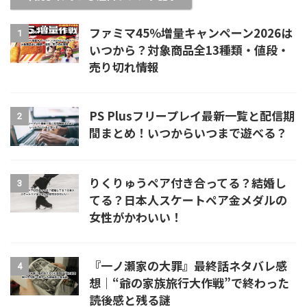
ファミマ45％増量キャンペーン2026は
1
いつから？対象商品全13種類・値段・
売り切れ情報
PS Plusフリープレイ最新一覧と配信期
2
間まとめ！いつからいつまで遊べる？
りくりゅうペア付き合ってる？結婚し
3
てる？日本人スケートペア金メダルの
女性がかわいい！
『一ノ瀬家の大罪』最終話ネタバレ感
4
想｜“爺の家族旅行大作戦”で終わった
読後感と残る謎