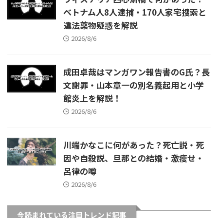
ベトナム人8人逮捕・170人家宅捜索と
違法薬物疑惑を解説
2026/8/6
成田卓哉はマンガワン報告書のG氏？長
文謝罪・山本章一の別名義起用と小学
館炎上を解説！
2026/8/6
川端かなこに何があった？死亡説・死
因や自殺説、旦那との結婚・激痩せ・
呂律の噂
2026/8/6
今読まれている注目トレンド記事