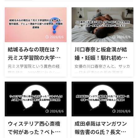
2026/8/6
2026/8/6
結城るみなの現在は？
川口春奈と板倉滉が結
元ミス学習院の大学・
婚・妊娠！馴れ初めや
本名・整形疑惑、デビ
交際期間、元彼・矢地
元ミス学習院という異色の経
女優の川口春奈さんと、サッカ
歴を持ち、2020年にセクシー
ー日本代表DFの板倉滉選手
ュー理由や元彼への復
祐介との破局から現在
女優としてデビューして大き
が、2026年8月2日に結婚と第1
讐説、覚醒剤逮捕後
まで
な注目を集めた結城るみなさ
子妊娠を同時に発表しまし
ん。 清楚なミスキャンパス出
た。 川口春奈さんはドラマ
身者というイメージと、デビュ
『silent』やNHK大河ドラマ
ー後の活動とのギャップか
『麒麟がくる』などで知ら
ら、当時はSNSやニュースサイ
れ、「令和のCM女王」とも呼
2026/8/6
2026/8/6
トで広く話題になりました。
ばれる人気女優です。 一方の
ウィステリア西心斎橋
成田卓哉はマンガワン
一方、結城るみなさんについ
板倉滉選手は、オランダの名
て検索すると、現在も次のよう
門クラブ・アヤックスでプレ
で何があった？ベトナ
報告書のG氏？長文謝
な関連キーワードが表示され
ーし、日本代表でも守備の中