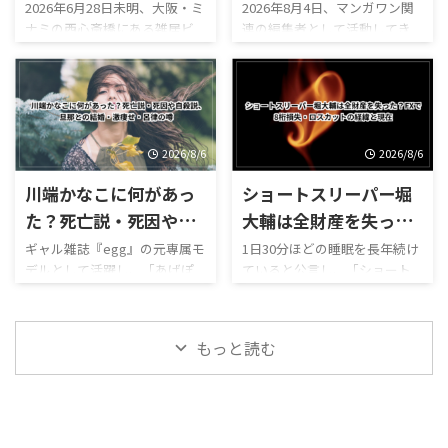
ム人8人逮捕・170人家
罪・山本章一の別名義
2026年6月28日未明、大阪・ミ
2026年8月4日、マンガワン関
ます。 「結城るみなの現在
心を担うサッカー選手です。
ナミの西心斎橋にある雑居ビ
連の編集者として活動してき
宅捜索と違法薬物疑惑
起用と小学館炎上を解
は？」 「本名は朝倉佳奈子な
芸能界とサッカー界を代表す
ル「ウィステリア西心斎橋」
た成田卓哉氏が、Xで長文の謝
を解説
説！
の？」 「学習院大学を卒業し
る2人の結婚に、ネット上では
へ、大阪府警の捜査員約170人
罪文を公開しました。 成田卓
た？それとも中退？」 「大学
次のような疑問が相次いでい
が一斉に踏み込みました。 捜
哉氏は、小学館が公表した第
時代と顔が違うけど整形し
ます。 「川口春奈さんと板倉
索時にビル内にいた約170人の
三者委員会の調査報告書に登
た？」 「元彼への復讐でデビ
滉選手はいつから交際してい
大半はベトナム人だったと報
場する「G氏」が自分であると
ューしたって本当？」 ...
た？」 「2人の馴 ...
じられ、ベトナム国籍の男女8
明かし、漫画家・山本章一氏
2026/8/6
2026/8/6
人が入管難民法違反などの疑
をめぐる一連の対応について
川端かなこに何があっ
ショートスリーパー堀
いで逮捕されています。 さら
謝罪したと報じられています。
に、ビル内から違法薬物の可
ネット上では現在、次のよう
た？死亡説・死因や自
大輔は全財産を失っ
能性がある粉末が複数押収さ
な疑問が相次いで検索されて
殺説、旦那との結婚・
た？FXで8桁損失・ロ
ギャル雑誌『egg』の元専属モ
1日30分ほどの睡眠を長年続け
れたとされ、ネット上では次
います。 ・成田卓哉氏は何を
デルとして活躍し、「あげぽ
ていると公言し、「ショート
激痩せ・呂律の噂
スカットの経緯と現在
のような疑問が急増しまし
したのか・マンガワン報告書
よ」を広めた人物の一人とし
スリーパー」として活動して
た。 ・ウィステリア西心斎橋
に登場するG氏とは誰なのか・
て知られる川端かなこさん。
きた堀大輔氏。 2026年8月、堀
で何があったのか・なぜ大阪
なぜ山本章一氏を別名義で起
2026年7月下旬、川端かなこさ
大輔氏が外国為替証拠金取
府警が約170人も投入したの
用したのか・一路一と山本章
もっと読む
んの訃報を伝える投稿がSNSで
引、いわゆるFXによって大き
か・逮捕されたベトナム人8人
一氏は同一人物なのか・成田
拡散されました。 ネット上で
な損失を出し、「全財産がな
の容疑は何か・ビ ...
卓哉氏は逮捕を知ってい ...
は現在、次のような疑問が相
くなった」と明かしたとする
次いで検索されています。 ・
情報がSNSで急速に拡散されま
川端かなこさんは本当に亡く
した。 ネット上では、 「堀大