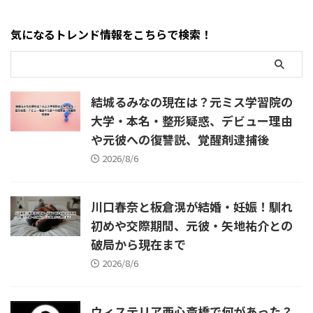
なったのか・いつ亡くなった
輔に何があった？」 「FXでい
のか・死因は病気なのか・自
くら失ったの？」 「本当に全
気になるトレンド情報をこちらで検索！
殺説は本当なのか・最近の激
財産を失ったのか」 「借金や
痩せや呂律と関係があるの
自己破産の可能性はある？」
か・結婚した旦那は誰なの
「ショートスリーパーの事業
か・過去の薬物・逮捕説は事
はどうなる？」 など、さまざ
実なのか・最後のInstagram投
まな疑問が検索されています。
結城るみなの現在は？元ミス学習院の
稿はいつだったのか 結論から
結論からいうと、堀大輔氏は配
大学・本名・整形疑惑、デビュー理由
いうと、川端か ...
信や ...
や元彼への復讐説、覚醒剤逮捕後
2026/8/6
川口春奈と板倉滉が結婚・妊娠！馴れ
初めや交際期間、元彼・矢地祐介との
破局から現在まで
2026/8/6
ウィステリア西心斎橋で何があった？