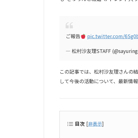
ご報告
pic.twitter.com/6Sg0
— 松村沙友理STAFF (@sayuringo
この記事では、松村沙友理さんの
して今後の活動について、最新情
目次
[
非表示
]