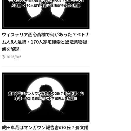
ウィステリア西心斎橋で何があった？ベトナ
ム人8人逮捕・170人家宅捜索と違法薬物疑
惑を解説
2026/8/6
成田卓哉はマンガワン報告書のG氏？長文謝