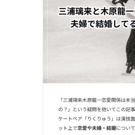
「三浦璃来木原龍一恋愛関係は本
の？」という疑問を抱いてこの記
ケートペア「りくりゅう」は演技
ット上で
恋愛や夫婦・結婚
につい