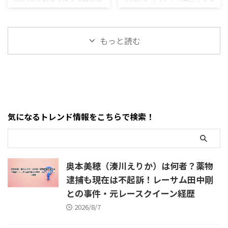
から1％へ引き下げる方針が決
るSNSインフルエンサー・まぁ
利益に」が炎上する理
告騒動とみなちゃんと
ダストプロモーションとの契
は、福岡県うきは市でも収穫
まり、「いつから安くなる？」
くんが、韓国の人気ボーイズ
由と価格・外食への影
の関係・太客説の真相
約を終了。退所時のInstagram
直前の梨「幸水」約5000個、
「スーパーやコンビニの値段
グループENHYPENの日本人メ
では長年支えてくれた人への感
約200万円相当が盗まれ、被害
響
は7％分下がる？」と注目が集
ンバー・NI-KI（ニキ）さん
謝を伝えた一方、今後も女優
農家が2年連続の盗難を理由に
もっと読む
まっています。 政府は2026年8
と、その家族を標的にするよう
を続けるのか、新事務所へ移
梨栽培から撤退する事態とな
月5日、飲食料品の消費税率を
なInstagramストーリーを投稿
籍するのか ...
ってい ...
2027年4月1日から2年間、8％
し、大きな炎上に発展してい
から1％へ引き下げる基本方針
ます。 騒動が一気に拡大した
を閣議決定したと報じられて
のは2026年8月6日前後。 まぁ
います。 ところが、その直後
くんはInstagramのストーリー
に別の話題がSNSをざわつかせ
でNI-KIさんについて強い言葉
気になるトレンド情報をこちらで検索！
ました。 東京の弁当店などか
を投稿したうえ、「先ずは日
ら、 「値下げはしません」
本の家族から」など家族への
「減税された分は少しでも利
危害を連想させる表現や、家
益にしたい」 という趣旨の声
族に関する情報をDMで求める
が報じられたのです。元記事で
趣旨の投稿を行ったと報じら
奥本美穂（湊川えりか）は何者？薬物
は、食材費や容器代の高騰で ...
れました。 こ ...
逮捕も現在は不起訴！レーサム田中剛
との事件・元レースクイーン経歴
2026/8/7