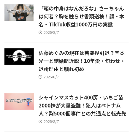
「箱の中身はなんだろな」さーちゃん
は何者？胸を触らせ書類送検！顔・本
名・TikTok収益1000万円の実態
2026/8/7
佐藤めぐみの現在は芸能界引退？堂本
光一と結婚間近説！10年愛・匂わせ・
退所理由と馴れ初め
2026/8/7
シャインマスカット400房・いちご苗
2000株が大量盗難！犯人はベトナム
人？梨5000個事件との共通点と転売先
2026/8/7