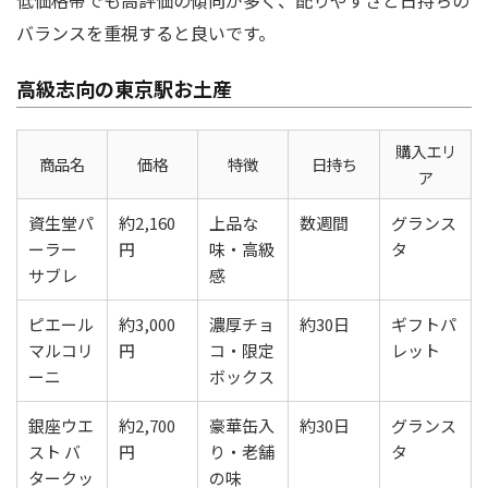
バランスを重視すると良いです。
高級志向の東京駅お土産
購入エリ
商品名
価格
特徴
日持ち
ア
資生堂パ
約2,160
上品な
数週間
グランス
ーラー
円
味・高級
タ
サブレ
感
ピエール
約3,000
濃厚チョ
約30日
ギフトパ
マルコリ
円
コ・限定
レット
ーニ
ボックス
銀座ウエ
約2,700
豪華缶入
約30日
グランス
スト バ
円
り・老舗
タ
タークッ
の味