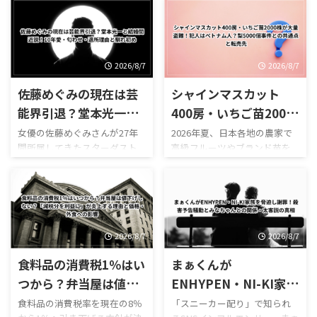
した疑いで逮捕され、一気に
を入れさせて女性の胸を触ら
名前が知られることになった
せる――。 そんな刺激的なTikTok
奥本美穂さん。 逮捕時の映像
企画を繰り返していた男女3人
がテレビやSNSで拡散すると、
が、東京都迷惑防止条例違反
「美人すぎる容疑者は誰？」
の疑いで書類送検され、大き
2026/8/7
2026/8/7
「奥本美穂って何者？」 「湊
な話題になりました。 中心人
佐藤めぐみの現在は芸
シャインマスカット
川えりかと同一人物？」 「元
物として注目されているの
レースクイーン？」 「六本木
が、SNSで**「さーちゃん」**
能界引退？堂本光一と
400房・いちご苗2000
のキャバ嬢だった？」 「レー
と呼ばれていた27歳の女性で
結婚間近説！10年愛・
株が大量盗難！犯人は
女優の佐藤めぐみさんが27年
2026年夏、日本各地の農家で
サム田中剛とはどんな関
す。 警視庁によると、女性と
間所属してきたスターダスト
高級フルーツやブランド苗を
匂わせ・退所理由と馴
ベトナム人？梨5000個
係？」 と注目を集めました。
男性2人は渋谷区の路上で、女
プロモーションを退所したこ
狙った大規模な盗難事件が相
れ初め
事件との共通点と転売
ところが、この事件には大き
性が胸を露出した状態で穴の
とで、2026年現在も、 「佐藤
次いでいます。 2026年8月5日
な「その後」があります。 奥
開いた段ボール箱をかぶり、通
先
めぐみは芸能界を引退し
には、栃木県佐野市の果樹園
本美穂さんは2026年3月、東京
行人に中身を当てさせるよう
た？」 「現在は何をしてい
で高級ぶどう「シャインマス
地検から不起訴処分とされて
装いながら胸を触らせ、その
る？」 「堂本光一と結婚する
カット」約400房、時価約80万
います。 ...
様子を動 ...
ために退所した？」 「10年愛
円相当が盗まれていることが
2026/8/7
2026/8/7
はまだ続いている？」 「堂本
判明。 さらに佐賀県伊万里市
食料品の消費税1％はい
まぁくんが
光一の結婚相手は佐藤めぐ
では、県を代表するブランド
み？」 といった検索が続いて
いちご「いちごさん」の苗約
つから？弁当屋は値下
ENHYPEN・NI-KI家族
います。 佐藤めぐみさんは
2000株が育苗ハウスから盗ま
げしない？「減税分を
を脅迫し謝罪！殺害予
食料品の消費税率を現在の8％
「スニーカー配り」で知られ
2025年9月30日をもってスター
れました。 わずか数週間前に