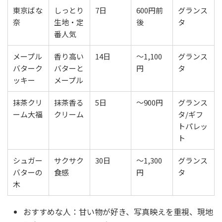
東京ばな
しっとり
7日
600円前
グランス
奈
生地・定
後
タ
番人気
メープル
香り高い
14日
〜1,100
グランス
バターク
バターと
円
タ
ッキー
メープル
抹茶クリ
抹茶香る
5日
〜900円
グランス
ーム大福
クリーム
タ/ギフ
トパレッ
ト
シュガー
サクサク
30日
〜1,300
グランス
バターの
食感
円
タ
木
おすすめな人：甘い物が好き、写真映えを重視、現地