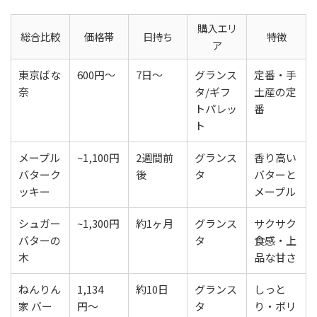
購入エリ
総合比較
価格帯
日持ち
特徴
ア
東京ばな
600円〜
7日〜
グランス
定番・手
奈
タ/ギフ
土産の定
トパレッ
番
ト
メープル
~1,100円
2週間前
グランス
香り高い
バターク
後
タ
バターと
ッキー
メープル
シュガー
~1,300円
約1ヶ月
グランス
サクサク
バターの
タ
食感・上
木
品な甘さ
ねんりん
1,134
約10日
グランス
しっと
家 バー
円〜
タ
り・ボリ