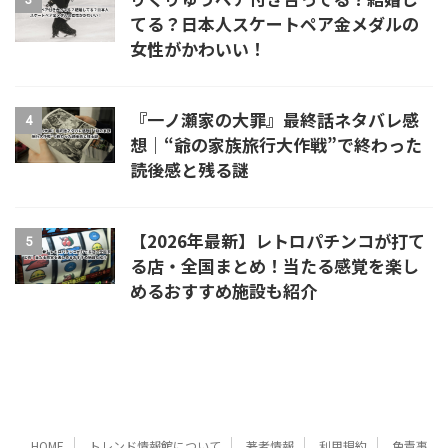
てる？日本人スケートペア金メダルの
女性がかわいい！
『一ノ瀬家の大罪』最終話ネタバレ感
4
想｜“爺の家族旅行大作戦”で終わった
読後感と残る謎
【2026年最新】レトロパチンコが打て
5
る店・全国まとめ！当たる感覚を楽し
めるおすすめ施設も紹介
HOME
トレンド情報館について
著者情報
利用規約
免責事