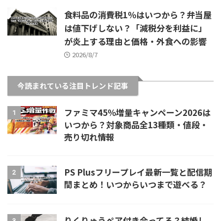
食料品の消費税1％はいつから？弁当屋
は値下げしない？「減税分を利益に」
が炎上する理由と価格・外食への影響
2026/8/7
今読まれている注目トレンド記事
ファミマ45％増量キャンペーン2026は
1
いつから？対象商品全13種類・値段・
売り切れ情報
PS Plusフリープレイ最新一覧と配信期
2
間まとめ！いつからいつまで遊べる？
りくりゅうペア付き合ってる？結婚し
3