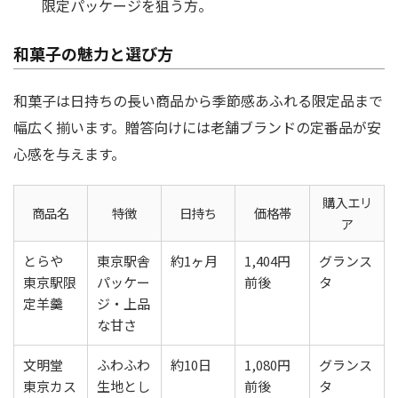
限定パッケージを狙う方。
和菓子の魅力と選び方
和菓子は日持ちの長い商品から季節感あふれる限定品まで
幅広く揃います。贈答向けには老舗ブランドの定番品が安
心感を与えます。
購入エリ
商品名
特徴
日持ち
価格帯
ア
とらや
東京駅舎
約1ヶ月
1,404円
グランス
東京駅限
パッケー
前後
タ
定羊羹
ジ・上品
な甘さ
文明堂
ふわふわ
約10日
1,080円
グランス
東京カス
生地とし
前後
タ