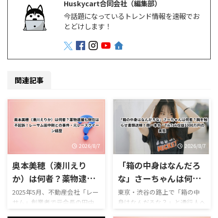
Huskycart合同会社（編集部）
今話題になっているトレンド情報を速報でお
とどけします！
関連記事
2026/8/7
2026/8/7
奥本美穂（湊川えり
「箱の中身はなんだろ
か）は何者？薬物逮捕
な」さーちゃんは何
も現在は不起訴！レー
者？胸を触らせ書類送
2025年5月、不動産会社「レー
東京・渋谷の路上で「箱の中
サム」創業者で元会長の田中
身はなんだろな？」と通行人へ
サム田中剛との事件・
検！顔・本名・TikTok
剛氏とともに違法薬物を所持
声をかけ、段ボール箱の中に手
元レースクイーン経歴
収益1000万円の実態