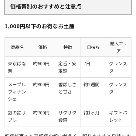
価格帯別のおすすめと注意点
1,000円以下のお得なお土産
購入エリ
商品名
価格
特徴
日持ち
ア
東京ばな
約600円
定番・安
7日
グランス
奈
定感
タ
メープル
約800円
香ばしさ
約2週間
グランス
フィナン
と甘さ
タ
シェ
銀の鈴サ
約700円
サクサク
約1ヶ月
ギフトパ
ブレ
食感
レット
低価格帯でも高評価の傾向が多く、配りやすさと日持ちの