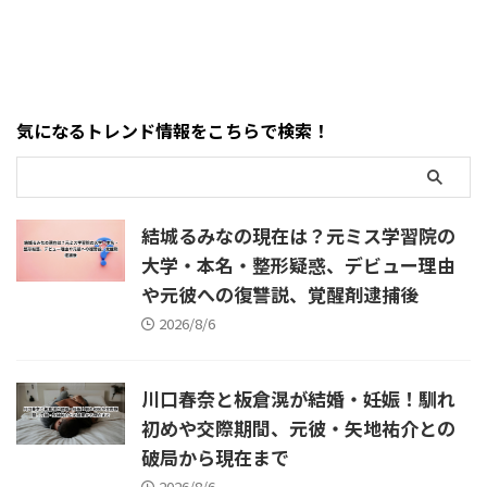
の容疑は何か・ビ ...
卓哉氏は逮捕を知ってい ...
は現在、次のような疑問が相
くなった」と明かしたとする
次いで検索されています。 ・
情報がSNSで急速に拡散されま
川端かなこさんは本当に亡く
した。 ネット上では、 「堀大
なったのか・いつ亡くなった
輔に何があった？」 「FXでい
のか・死因は病気なのか・自
くら失ったの？」 「本当に全
気になるトレンド情報をこちらで検索！
殺説は本当なのか・最近の激
財産を失ったのか」 「借金や
痩せや呂律と関係があるの
自己破産の可能性はある？」
か・結婚した旦那は誰なの
「ショートスリーパーの事業
か・過去の薬物・逮捕説は事
はどうなる？」 など、さまざ
実なのか・最後のInstagram投
まな疑問が検索されています。
結城るみなの現在は？元ミス学習院の
稿はいつだったのか 結論から
結論からいうと、堀大輔氏は配
大学・本名・整形疑惑、デビュー理由
いうと、川端か ...
信や ...
や元彼への復讐説、覚醒剤逮捕後
2026/8/6
川口春奈と板倉滉が結婚・妊娠！馴れ
初めや交際期間、元彼・矢地祐介との
破局から現在まで
2026/8/6