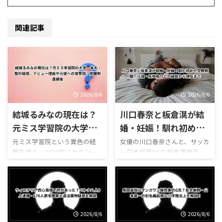
関連記事
2026/8/6
2026/8/6
結城るみなの現在は？
川口春奈と板倉滉が結
元ミス学習院の大学・
婚・妊娠！馴れ初めや
本名・整形疑惑、デビ
交際期間、元彼・矢地
元ミス学習院という異色の経
女優の川口春奈さんと、サッカ
歴を持ち、2020年にセクシー
ー日本代表DFの板倉滉選手
ュー理由や元彼への復
祐介との破局から現在
女優としてデビューして大き
が、2026年8月2日に結婚と第1
讐説、覚醒剤逮捕後
まで
な注目を集めた結城るみなさ
子妊娠を同時に発表しまし
ん。 清楚なミスキャンパス出
た。 川口春奈さんはドラマ
身者というイメージと、デビュ
『silent』やNHK大河ドラマ
ー後の活動とのギャップか
『麒麟がくる』などで知ら
ら、当時はSNSやニュースサイ
れ、「令和のCM女王」とも呼
2026/8/6
2026/8/6