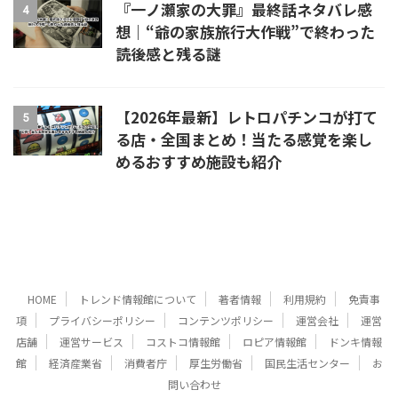
『一ノ瀬家の大罪』最終話ネタバレ感
4
想｜“爺の家族旅行大作戦”で終わった
読後感と残る謎
【2026年最新】レトロパチンコが打て
5
る店・全国まとめ！当たる感覚を楽し
めるおすすめ施設も紹介
HOME
トレンド情報館について
著者情報
利用規約
免責事
項
プライバシーポリシー
コンテンツポリシー
運営会社
運営
店舗
運営サービス
コストコ情報館
ロピア情報館
ドンキ情報
館
経済産業省
消費者庁
厚生労働省
国民生活センター
お
問い合わせ