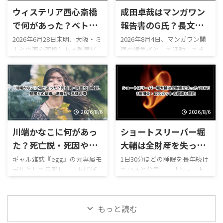
トで広く話題になりました。
ばれる人気女優です。 一方の
ウィステリア西心斎橋
成田卓哉はマンガワン
一方、結城るみなさんについ
板倉滉選手は、オランダの名
て検索すると、現在も次のよう
門クラブ・アヤックスでプレ
で何があった？ベトナ
報告書のG氏？長文謝
な関連キーワードが表示され
ーし、日本代表でも守備の中
ム人8人逮捕・170人家
罪・山本章一の別名義
2026年6月28日未明、大阪・ミ
2026年8月4日、マンガワン関
ます。 「結城るみなの現在
心を担うサッカー選手です。
ナミの西心斎橋にある雑居ビ
連の編集者として活動してき
宅捜索と違法薬物疑惑
起用と小学館炎上を解
は？」 「本名は朝倉佳奈子な
芸能界とサッカー界を代表す
ル「ウィステリア西心斎橋」
た成田卓哉氏が、Xで長文の謝
を解説
説！
の？」 「学習院大学を卒業し
る2人の結婚に、ネット上では
へ、大阪府警の捜査員約170人
罪文を公開しました。 成田卓
た？それとも中退？」 「大学
次のような疑問が相次いでい
が一斉に踏み込みました。 捜
哉氏は、小学館が公表した第
時代と顔が違うけど整形し
ます。 「川口春奈さんと板倉
索時にビル内にいた約170人の
三者委員会の調査報告書に登
た？」 「元彼への復讐でデビ
滉選手はいつから交際してい
大半はベトナム人だったと報
場する「G氏」が自分であると
ューしたって本当？」 ...
た？」 「2人の馴 ...
じられ、ベトナム国籍の男女8
明かし、漫画家・山本章一氏
2026/8/6
2026/8/6
人が入管難民法違反などの疑
をめぐる一連の対応について
川端かなこに何があっ
ショートスリーパー堀
いで逮捕されています。 さら
謝罪したと報じられています。
に、ビル内から違法薬物の可
ネット上では現在、次のよう
た？死亡説・死因や自
大輔は全財産を失っ
能性がある粉末が複数押収さ
な疑問が相次いで検索されて
殺説、旦那との結婚・
た？FXで8桁損失・ロ
ギャル雑誌『egg』の元専属モ
1日30分ほどの睡眠を長年続け
れたとされ、ネット上では次
います。 ・成田卓哉氏は何を
デルとして活躍し、「あげぽ
ていると公言し、「ショート
激痩せ・呂律の噂
スカットの経緯と現在
のような疑問が急増しまし
したのか・マンガワン報告書
よ」を広めた人物の一人とし
スリーパー」として活動して
た。 ・ウィステリア西心斎橋
に登場するG氏とは誰なのか・
て知られる川端かなこさん。
きた堀大輔氏。 2026年8月、堀
で何があったのか・なぜ大阪
なぜ山本章一氏を別名義で起
2026年7月下旬、川端かなこさ
大輔氏が外国為替証拠金取
府警が約170人も投入したの
用したのか・一路一と山本章
もっと読む
んの訃報を伝える投稿がSNSで
引、いわゆるFXによって大き
か・逮捕されたベトナム人8人
一氏は同一人物なのか・成田
拡散されました。 ネット上で
な損失を出し、「全財産がな